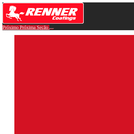
Retornar
para
course:
Avisos
Próximo
Próxima Seção