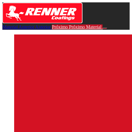
Retornar
para
course:
Treinamentos
Material Anterior
Anterior
Próximo
Próximo Material